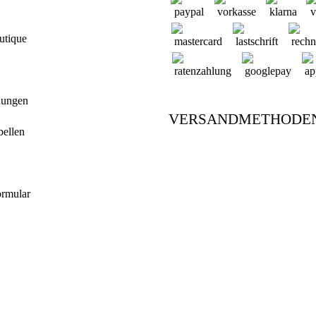
utique
dungen
VERSANDMETHODE
bellen
ormular