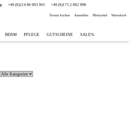
hr
+49 (0)214 86 903 901
+49 (0)173 2 882 998
Termin buchen
Anmelden
Merkzettel
Warenkorb
BDSM
PFLEGE
GUTSCHEINE
SALE%