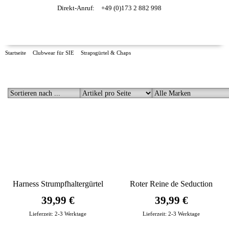
Direkt-Anruf:
+49 (0)173 2 882 998
Startseite
Clubwear für SIE
Strapsgürtel & Chaps
STRAPSGÜRTEL & CHAPS
Harness Strumpfhaltergürtel
Roter Reine de Seduction
blau
Strumpfhaltergürtel Set PR1644
39,99 €
39,99 €
von Provocative
Lieferzeit:
2-3 Werktage
Lieferzeit:
2-3 Werktage