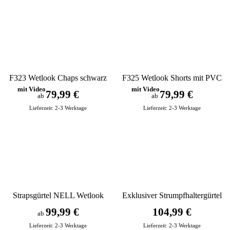
F323 Wetlook Chaps schwarz
F325 Wetlook Shorts mit PVC
Strumpfhaltern schwarz
mit Video
mit Video
79,99 €
79,99 €
ab
ab
Lieferzeit:
2-3 Werktage
Lieferzeit:
2-3 Werktage
Strapsgürtel NELL Wetlook
Exklusiver Strumpfhaltergürtel
schwarz
gold
99,99 €
104,99 €
ab
Lieferzeit:
2-3 Werktage
Lieferzeit:
2-3 Werktage