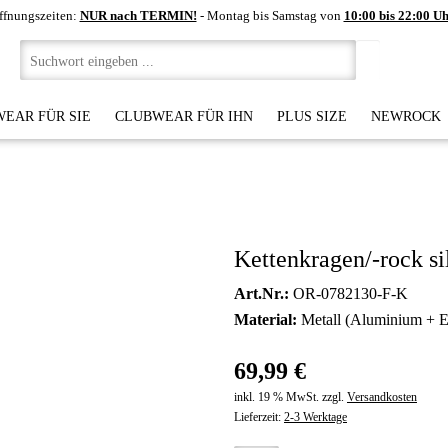
ffnungszeiten:
NUR nach TERMIN!
- Montag bis Samstag von
10:00 bis 22:00 U
EAR FÜR SIE
CLUBWEAR FÜR IHN
PLUS SIZE
NEWROCK
Kettenkragen/-rock si
Art.Nr.:
OR-0782130-F-K
Material:
Metall (Aluminium + E
69,99 €
inkl. 19 % MwSt. zzgl.
Versandkosten
Lieferzeit:
2-3 Werktage