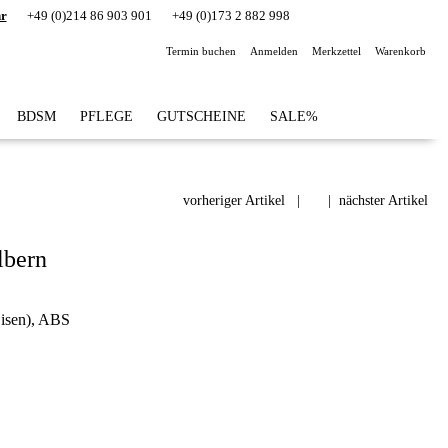
hr
+49 (0)214 86 903 901
+49 (0)173 2 882 998
Termin buchen
Anmelden
Merkzettel
Warenkorb
BDSM
PFLEGE
GUTSCHEINE
SALE%
vorheriger Artikel
|
|
nächster Artikel
lbern
isen), ABS