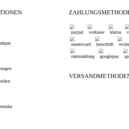
TIONEN
ZAHLUNGSMETHOD
utique
dungen
VERSANDMETHODE
bellen
ormular