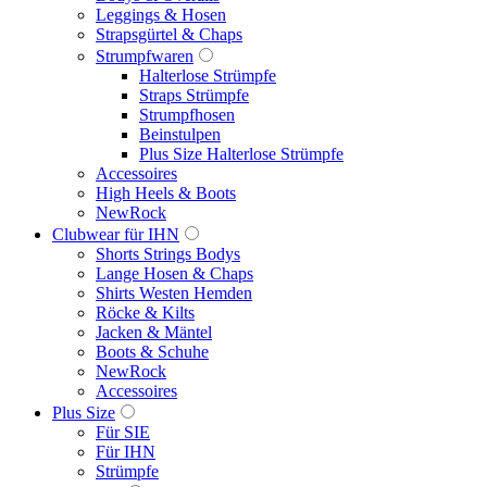
Leggings & Hosen
Strapsgürtel & Chaps
Strumpfwaren
Halterlose Strümpfe
Straps Strümpfe
Strumpfhosen
Beinstulpen
Plus Size Halterlose Strümpfe
Accessoires
High Heels & Boots
NewRock
Clubwear für IHN
Shorts Strings Bodys
Lange Hosen & Chaps
Shirts Westen Hemden
Röcke & Kilts
Jacken & Mäntel
Boots & Schuhe
NewRock
Accessoires
Plus Size
Für SIE
Für IHN
Strümpfe